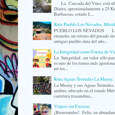
La Cascada del Vino, está ubi
Dinira, aproximadamente a 25 Km
Barbacoas, estado L...
Ruta Pueblo Los Nevados, Mérid
PUEBLO LOS NEVADOS Los Ne
ensueño, un retrato del pasado do
antiguo pueblo data del año...
La Integridad como Forma de Vida
La Integridad , un valor sólo p
es uno de los temas más apasiona
mi tra...
Ruta Aguas Termales La Musuy, 
La Musuy y sus Aguas Termale
andino, ubicado en el estado Méri
carretera trasandina...
Viajera sin Excusas
¡Bienvenidos! Feliz, en abunda