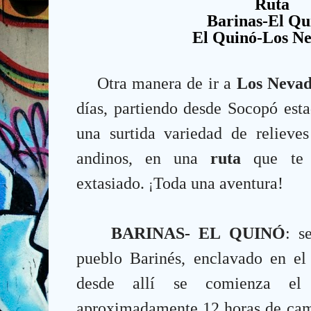
Ruta
Barinas-El Qu
El Quinó-Los Ne
Otra manera de ir a
Los Nevad
días, partiendo desde Socopó esta
una surtida variedad de relieves
andinos, en una
ruta
que te 
extasiado.
Toda una aventura!
¡
BARINAS- EL QUINÓ
: s
pueblo Barinés, enclavado en e
desde allí se comienza el 
aproximadamente 12 horas de cami