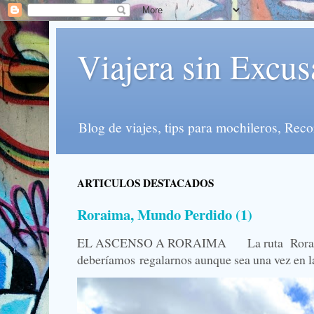
Viajera sin Excus
Blog de viajes, tips para mochileros, Re
ARTICULOS DESTACADOS
Roraima, Mundo Perdido (1)
EL ASCENSO A RORAIMA La ruta Roraima, 
deberíamos regalarnos aunque sea una vez en la 