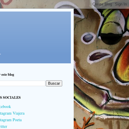
.
 este blog
S SOCIALES
cebook
stagram Viajera
stagram Poeta
itter