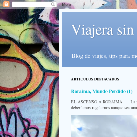
Viajera sin
Blog de viajes, tips para 
ARTICULOS DESTACADOS
Roraima, Mundo Perdido (1)
EL ASCENSO A RORAIMA La ruta R
deberíamos regalarnos aunque sea una 