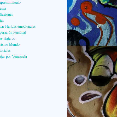
prendimiento
ema
flexiones
tas
nar Heridas emocionales
peración Personal
ps viajeros
rismo Mundo
toriales
ajar por Venezuela