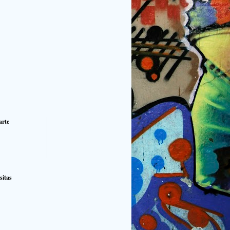
rte
sitas