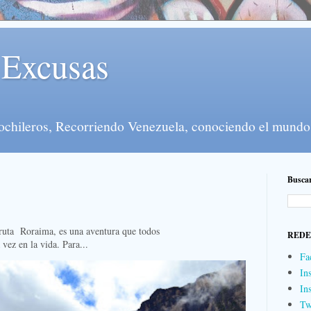
 Excusas
mochileros, Recorriendo Venezuela, conociendo el mundo
Buscar
oraima, es una aventura que todos
REDE
vez en la vida. Para...
Fa
In
In
Tw