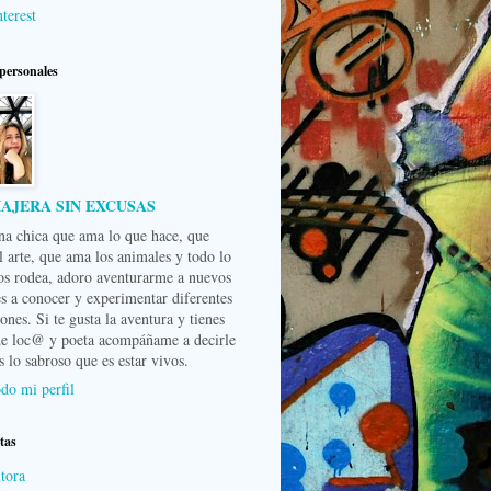
terest
personales
IAJERA SIN EXCUSAS
na chica que ama lo que hace, que
l arte, que ama los animales y todo lo
os rodea, adoro aventurarme a nuevos
es a conocer y experimentar diferentes
nes. Si te gusta la aventura y tienes
de loc@ y poeta acompáñame a decirle
s lo sabroso que es estar vivos.
do mi perfil
tas
tora