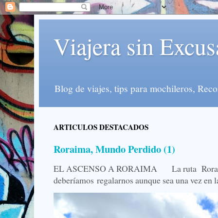
Viajera sin Excus
Blog de viajes, tips para mochileros, Re
ARTICULOS DESTACADOS
Roraima, Mundo Perdido (1)
EL ASCENSO A RORAIMA La ruta Roraima, 
deberíamos regalarnos aunque sea una vez en la 