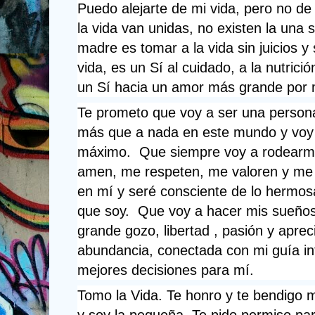
Puedo alejarte de mi vida, pero no de
la vida van unidas, no existen la una si
madre es tomar a la vida sin juicios y s
vida, es un Sí al cuidado, a la nutrició
un Sí hacia un amor más grande por
Te prometo que voy a ser una persona
más que a nada en este mundo y voy a 
máximo.  Que siempre voy a rodearm
amen, me respeten, me valoren y me d
en mí y seré consciente de lo hermosa
que soy.  Que voy a hacer mis sueños
grande gozo, libertad , pasión y apreci
abundancia, conectada con mi guía int
mejores decisiones para mí. 
Tomo la Vida. Te honro y te bendigo m
y soy la pequeña. Te pido permiso para