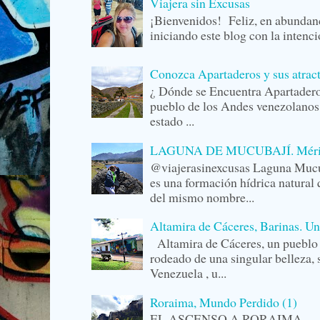
Viajera sin Excusas
¡Bienvenidos! Feliz, en abunda
iniciando este blog con la intenc
Conozca Apartaderos y sus atrac
¿ Dónde se Encuentra Apartader
pueblo de los Andes venezolanos,
estado ...
LAGUNA DE MUCUBAJÍ. Mérida,
@viajerasinexcusas Laguna Mucu
es una formación hídrica natural 
del mismo nombre...
Altamira de Cáceres, Barinas. U
Altamira de Cáceres, un pueblo 
rodeado de una singular belleza,
Venezuela , u...
Roraima, Mundo Perdido (1)
EL ASCENSO A RORAIMA La r