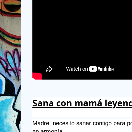
Sana con mamá leyend
Madre; necesito sanar contigo para pod
en armonía.