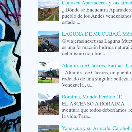
Conozca Apartaderos y sus atrac
¿ Dónde se Encuentra Apartader
pueblo de los Andes venezolanos,
estado ...
LAGUNA DE MUCUBAJÍ. Mérida,
@viajerasinexcusas Laguna Mucu
es una formación hídrica natural 
del mismo nombre...
Altamira de Cáceres, Barinas. U
Altamira de Cáceres, un pueblo 
rodeado de una singular belleza,
Venezuela , u...
Roraima, Mundo Perdido (1)
EL ASCENSO A RORAIMA La r
aventura que todos deberíamos r
la vida. Para...
Yapascua y su Arrecife. Carabob