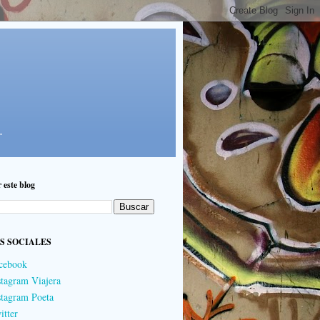
.
 este blog
S SOCIALES
cebook
stagram Viajera
stagram Poeta
itter