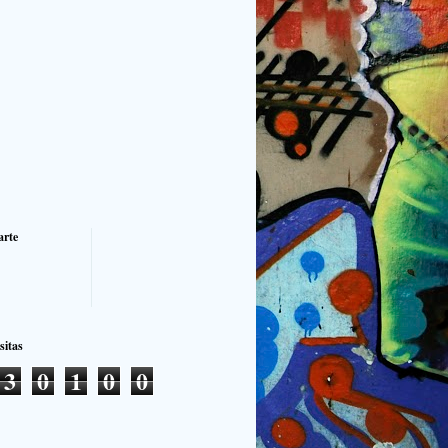
rte
sitas
3
0
1
0
0