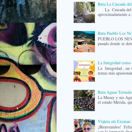
Ruta La Cascada del
La Cascada del Vin
aproximadamente a 2
Ruta Pueblo Los Ne
PUEBLO LOS NEVAD
pasado donde se detu
La Integridad como 
La Integridad , un 
temas más apasionant
Ruta Aguas Termale
La Musuy y sus Agu
el estado Mérida, que
Viajera sin Excusas
¡Bienvenidos! Feli
con la intención de 