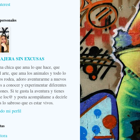
terest
personales
IAJERA SIN EXCUSAS
na chica que ama lo que hace, que
l arte, que ama los animales y todo lo
os rodea, adoro aventurarme a nuevos
es a conocer y experimentar diferentes
nes. Si te gusta la aventura y tienes
de loc@ y poeta acompáñame a decirle
s lo sabroso que es estar vivos.
do mi perfil
tas
tora