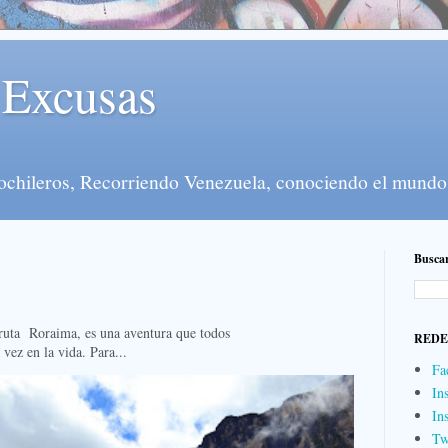
 Excusas
mochileros, Recorriendo Venezuela, conociendo el mundo
Buscar
oraima, es una aventura que todos
REDE
vez en la vida. Para...
Fa
In
In
Tw