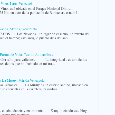
 Vino, Lara, Venezuela
o, está ubicada en el Parque Nacional Dinira,
5 Km en auto de la población de Barbacoas, estado L...
vados, Mérida, Venezuela.
OS Los Nevados , un lugar de ensueño, un retrato del
vo el tiempo; éste antiguo pueblo data del año...
Forma de Vida. Test de Autoanálisis.
valor sólo para valientes. La integridad , es uno de los
es de los que he hablado en mi tra...
s La Musuy, Mérida Venezuela.
as Termales. La Musuy es un caserío andino, ubicado en
 se encuentra en la carretera trasandina...
z, en abundancia y en armonía. Estoy iniciando este blog
plasmar mis aventura...