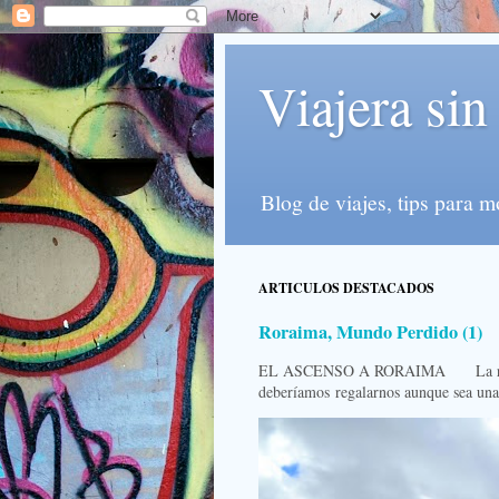
Viajera sin
Blog de viajes, tips para 
ARTICULOS DESTACADOS
Roraima, Mundo Perdido (1)
EL ASCENSO A RORAIMA La ruta R
deberíamos regalarnos aunque sea una 