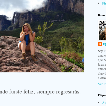
Pin
Datos 
V
Soy u
ama e
que n
lugar
emocio
algo 
a otro
Ver to
nde fuiste feliz, siempre regresarás.
Etique
Au