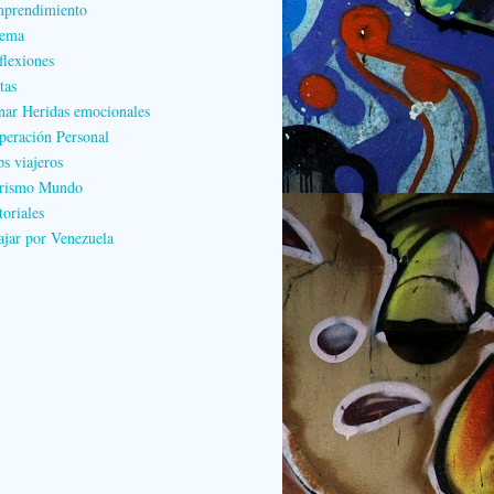
prendimiento
ema
flexiones
tas
nar Heridas emocionales
peración Personal
ps viajeros
rismo Mundo
toriales
ajar por Venezuela