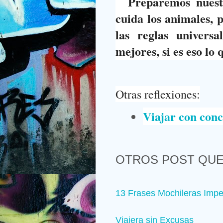
Preparemos nuestr
cuida los animales, 
las reglas univers
mejores, si es eso lo
Otras reflexiones:
Viajar con conc
OTROS POST QUE
13 Frases Mochileras Impe
Viajera sin Excusas