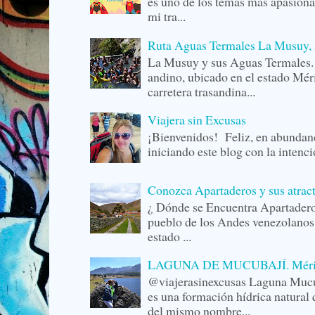
es uno de los temas más apasiona
mi tra...
Ruta Aguas Termales La Musuy, 
La Musuy y sus Aguas Termale
andino, ubicado en el estado Méri
carretera trasandina...
Viajera sin Excusas
¡Bienvenidos! Feliz, en abunda
iniciando este blog con la intenc
Conozca Apartaderos y sus atrac
¿ Dónde se Encuentra Apartader
pueblo de los Andes venezolanos,
estado ...
LAGUNA DE MUCUBAJÍ. Mérida,
@viajerasinexcusas Laguna Mucu
es una formación hídrica natural 
del mismo nombre...