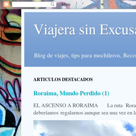
Viajera sin Excus
Blog de viajes, tips para mochileros, Re
ARTICULOS DESTACADOS
Roraima, Mundo Perdido (1)
EL ASCENSO A RORAIMA La ruta Roraima, 
deberíamos regalarnos aunque sea una vez en la 